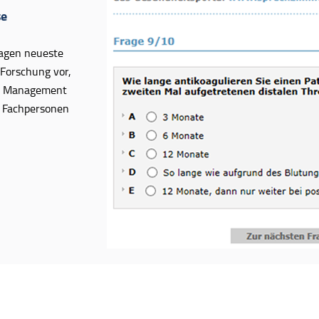
se
lagen neueste
 Forschung vor,
es Management
d Fachpersonen