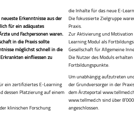
die Inhalte für das neue E-Lear
 neueste Erkenntnisse aus der
Die fokussierte Zielgruppe ware
lich für ein adäquates
Praxis.
rzte und Fachpersonen waren.
Zur Aktivierung und Motivation
haft in die Praxis sollte
Learning Modul als Fortbildung
nisse möglichst schnell in die
Gesellschaft für Allgemeine Inner
Erkrankten einfliessen zu
Die Nutzer des Moduls erhalten
Fortbildungspunkte.
Um unabhängig aufzutreten und 
r ein zertifiziertes E-Learning
der Grundversorger in der Praxi
d dessen Platzierung auf einem
dem Ärzteportal www.tellmed.ch 
www.tellmed.ch sind über 8’000
er klinischen Forschung
angeschlossen.